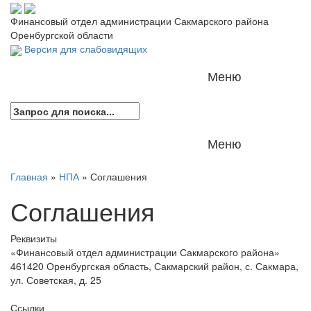
Версия для слабовидящих:
Изображения:
Вкл
Финансовый отдел администрации Сакмарского района
A
Размер шрифта:
Цветовая схема:
Оренбургской области
A
Выкл
A
A
Версия для слабовидящих
A
A
Меню
Меню
Главная
»
НПА
»
Соглашения
Соглашения
Реквизиты
«Финансовый отдел администрации Сакмарского района»
461420 Оренбургская область, Сакмарский район, с. Сакмара,
ул. Советская, д. 25
Ссылки