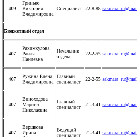
Гринько
409
Виктория
Специалист
22-8-88
sakmara_ru@mail
Владимировна
Бюджетный отдел
Рахимкулова
Начальник
407
Раиля
22-2-55
sakmara_ru@mail
отдела
Наилевна
Ружина Елена
Главный
407
22-2-55
sakmara_ru@mail
Владимировна
специалист
Виноходова
Главный
407
Марина
21-3-41
sakmara_ru@mail
специалист
Николаевна
Вершкова
Ведущий
407
Ирина
21-3-41
sakmara_ru@mail
специалист