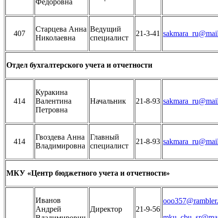
Фёдоровна
Старцева Анна
Ведущий
407
21-3-41
sakmara_ru@mail
Николаевна
специалист
Отдел бухгалтерского учета и отчетности
Куракина
414
Валентина
Начальник
21-8-93
sakmara_ru@mail
Петровна
Гвоздева Анна
Главный
414
21-8-93
sakmara_ru@mail
Владимировна
специалист
МКУ «Центр бюджетного учета и отчетности»
Иванов
ooo357@rambler.
Андрей
Директор
21-9-56
mku_cbu_sr@mai
Владимирович