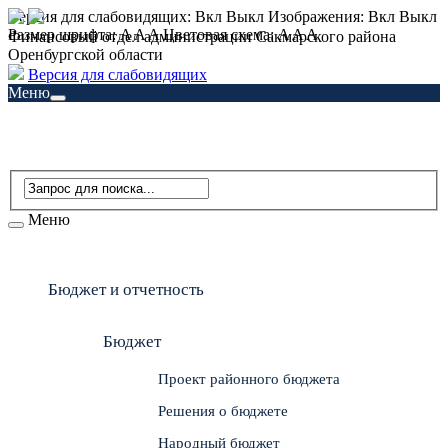
Версия для слабовидящих:
Вкл
Выкл
Изображения:
Вкл
Выкл
Размер шрифта:
A
A
A
Цветовая схема:
A
A
A
Финансовый отдел администрации Сакмарского района
Оренбургской области
Версия для слабовидящих
Меню
Главная
Новости
Бюджет для граждан
Инициативное бюджетирование
Связаться с нами
Меню
Бюджет и отчетность
Бюджет
Проект районного бюджета
Решения о бюджете
Народный бюджет