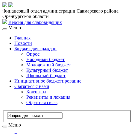
Версия для слабовидящих:
Изображения:
Вкл
Выкл
Финансовый отдел администрации Сакмарского района
Оренбургской области
A
A
Размер шрифта:
Цветовая схема:
A
A
A
A
Версия для слабовидящих
Меню
Главная
Новости
Бюджет для граждан
Опрос
Народный бюджет
Молодежный бюджет
Культурный бюджет
Школьный бюджет
Инициативное бюджетирование
Связаться с нами
Контакты
Реквизиты и локация
Обратная связь
Меню